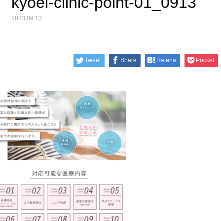
kyoei-clinic-point-01_0913
2023.09.13
Tweet
Share
Hatena
Pocket