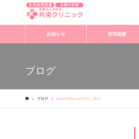
お知らせ
在宅医療
Warning
: Undefined variable $cat_id in
/home/xs871071/kyoei-clinic
ブログ
ブログ
kyoei-clinic-point-01_0913
ホーム